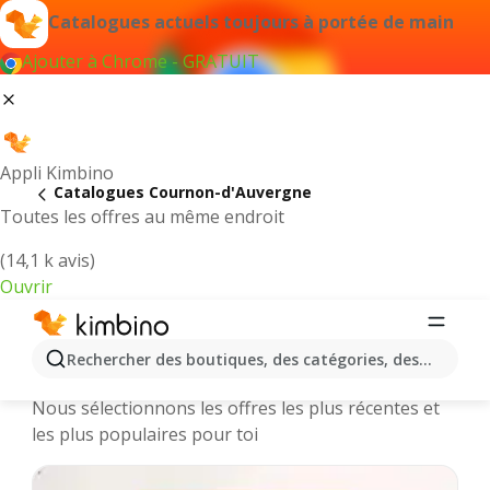
Catalogues actuels toujours à portée de main
Ajouter à Chrome - GRATUIT
Appli Kimbino
Catalogues Cournon-d'Auvergne
Toutes les offres au même endroit
(14,1 k avis)
Ouvrir
Cournon-d'Auvergne || Catalogues et
Rechercher des boutiques, des catégories, des produits.
promotions des magasins en ligne
Nous sélectionnons les offres les plus récentes et
les plus populaires pour toi