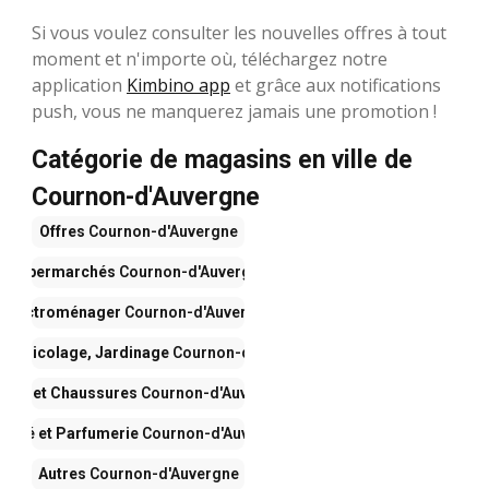
Si vous voulez consulter les nouvelles offres à tout
moment et n'importe où, téléchargez notre
application
Kimbino app
et grâce aux notifications
push, vous ne manquerez jamais une promotion !
Catégorie de magasins en ville de
Cournon-d'Auvergne
Offres
Cournon-d'Auvergne
Supermarchés
Cournon-d'Auvergne
Électroménager
Cournon-d'Auvergne
n, Bricolage, Jardinage
Cournon-d'Auvergne
ode et Chaussures
Cournon-d'Auvergne
eauté et Parfumerie
Cournon-d'Auvergne
Autres
Cournon-d'Auvergne