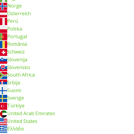
Norge
Österreich
Perú
Polska
Portugal
România
Schweiz
Slovenija
Slovensko
South Africa
Srbija
Suomi
Sverige
Türkiye
United Arab Emirates
United States
Ελλάδα