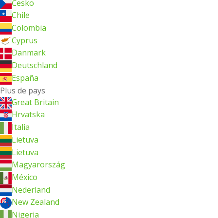
Česko
Chile
Colombia
Cyprus
Danmark
Deutschland
España
Plus de pays
Great Britain
Hrvatska
Italia
Lietuva
Lietuva
Magyarország
México
Nederland
New Zealand
Nigeria