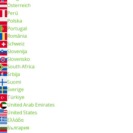
Österreich
Perú
Polska
Portugal
România
Schweiz
Slovenija
Slovensko
South Africa
Srbija
Suomi
Sverige
Türkiye
United Arab Emirates
United States
Ελλάδα
България