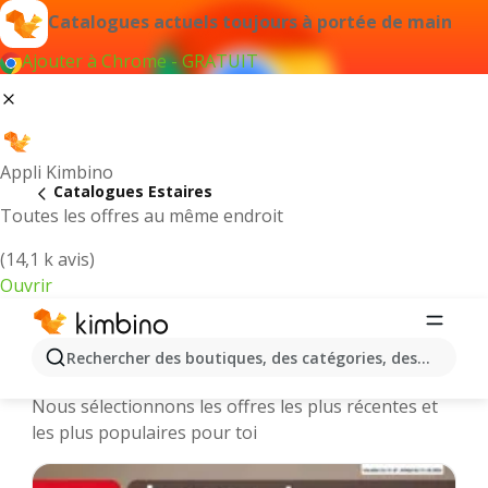
Catalogues actuels toujours à portée de main
Ajouter à Chrome - GRATUIT
Appli Kimbino
Catalogues Estaires
Toutes les offres au même endroit
(14,1 k avis)
Ouvrir
Estaires || Catalogues et promotions
Rechercher des boutiques, des catégories, des produits.
des magasins en ligne
Nous sélectionnons les offres les plus récentes et
les plus populaires pour toi