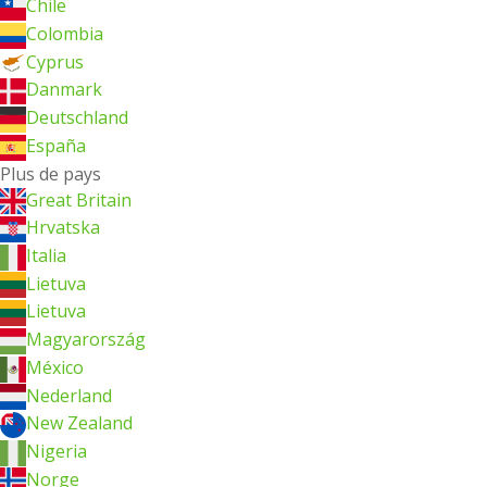
Chile
Colombia
Cyprus
Danmark
Deutschland
España
Plus de pays
Great Britain
Hrvatska
Italia
Lietuva
Lietuva
Magyarország
México
Nederland
New Zealand
Nigeria
Norge