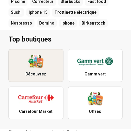
Piscine
Correcteur
Starbucks
Fast food
Sushi
Iphone 15
Trottinette électrique
Nespresso
Domino
Iphone
Birkenstock
Top boutiques
Découvrez
Gamm vert
Carrefour Market
Offres