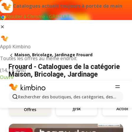
Catalogues actuels toujours à portée de main
Ajouter à Chrome - GRATUIT
Appli Kimbino
Maison, Bricolage, Jardinage Frouard
Toutes les offres au même endroit
Frouard - Catalogues de la catégorie
(14,1 k avis)
Maison, Bricolage, Jardinage
Ouvrir
Rechercher des boutiques, des catégories, des produits.
Jysk
Action
Offres