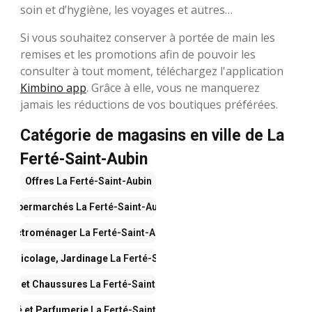
soin et d’hygiène, les voyages et autres…
Si vous souhaitez conserver à portée de main les
remises et les promotions afin de pouvoir les
consulter à tout moment, téléchargez l'application
Kimbino app
. Grâce à elle, vous ne manquerez
jamais les réductions de vos boutiques préférées.
Catégorie de magasins en ville de La
Ferté-Saint-Aubin
Offres
La Ferté-Saint-Aubin
Supermarchés
La Ferté-Saint-Aubin
Électroménager
La Ferté-Saint-Aubin
n, Bricolage, Jardinage
La Ferté-Saint-Aubin
ode et Chaussures
La Ferté-Saint-Aubin
eauté et Parfumerie
La Ferté-Saint-Aubin