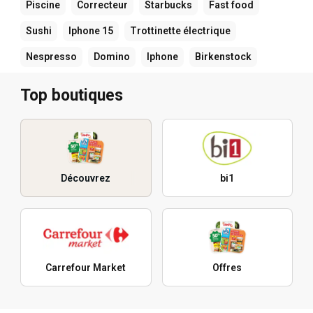
Piscine
Correcteur
Starbucks
Fast food
Sushi
Iphone 15
Trottinette électrique
Nespresso
Domino
Iphone
Birkenstock
Top boutiques
Découvrez
bi1
Carrefour Market
Offres