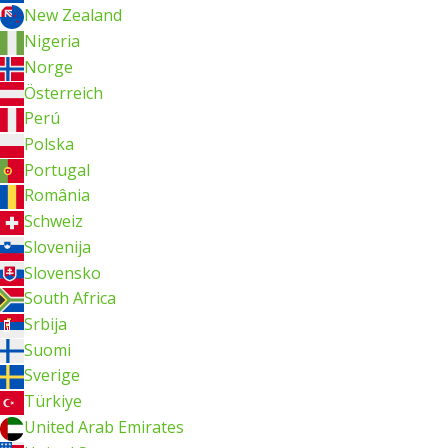
New Zealand
Nigeria
Norge
Österreich
Perú
Polska
Portugal
România
Schweiz
Slovenija
Slovensko
South Africa
Srbija
Suomi
Sverige
Türkiye
United Arab Emirates