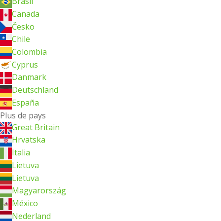
Brasil
Canada
Česko
Chile
Colombia
Cyprus
Danmark
Deutschland
España
Plus de pays
Great Britain
Hrvatska
Italia
Lietuva
Lietuva
Magyarország
México
Nederland