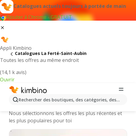
Catalogues actuels toujours à portée de main
Ajouter à Chrome - GRATUIT
Appli Kimbino
Catalogues La Ferté-Saint-Aubin
Toutes les offres au même endroit
(14,1 k avis)
Ouvrir
La Ferté-Saint-Aubin || Catalogues et
Rechercher des boutiques, des catégories, des produits.
promotions des magasins en ligne
Nous sélectionnons les offres les plus récentes et
les plus populaires pour toi