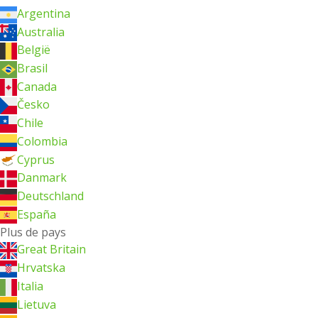
Argentina
Australia
België
Brasil
Canada
Česko
Chile
Colombia
Cyprus
Danmark
Deutschland
España
Plus de pays
Great Britain
Hrvatska
Italia
Lietuva