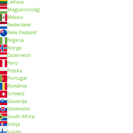
Lietuva
Magyarország
México
Nederland
New Zealand
Nigeria
Norge
Österreich
Perú
Polska
Portugal
România
Schweiz
Slovenija
Slovensko
South Africa
Srbija
Suomi