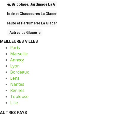
aison, Bricolage, Jardinage
La Glacerie
Mode et Chaussures
La Glacerie
Beauté et Parfumerie
La Glacerie
Autres
La Glacerie
MEILLEURES VILLES
Paris
Marseille
Annecy
Lyon
Bordeaux
Lens
Nantes
Rennes
Toulouse
Lille
AUTRES PAYS