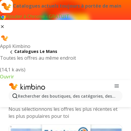
Catalogues actuels toujours à portée de main
Ajouter à Chrome - GRATUIT
Appli Kimbino
Catalogues Le Mans
Toutes les offres au même endroit
(14,1 k avis)
Ouvrir
Le Mans || Catalogues et promotions
Rechercher des boutiques, des catégories, des produits.
des magasins en ligne
Nous sélectionnons les offres les plus récentes et
les plus populaires pour toi