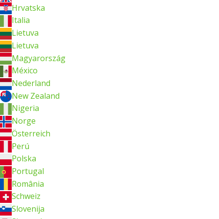
Hrvatska
Italia
Lietuva
Lietuva
Magyarország
México
Nederland
New Zealand
Nigeria
Norge
Österreich
Perú
Polska
Portugal
România
Schweiz
Slovenija