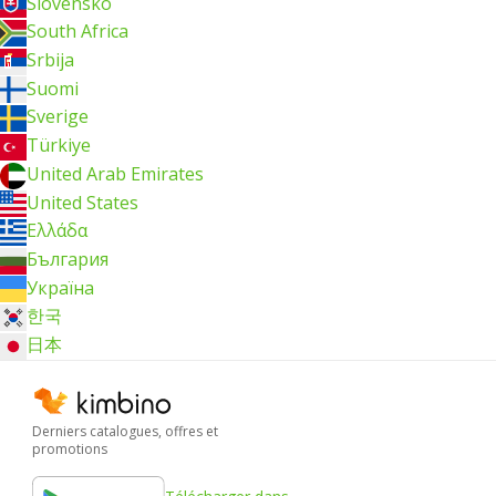
Slovensko
South Africa
Srbija
Suomi
Sverige
Türkiye
United Arab Emirates
United States
Ελλάδα
България
Україна
한국
日本
Derniers catalogues, offres et
promotions