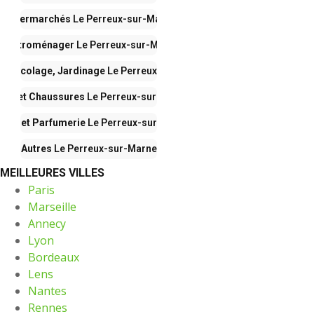
Supermarchés
Le Perreux-sur-Marne
Électroménager
Le Perreux-sur-Marne
, Bricolage, Jardinage
Le Perreux-sur-Marne
de et Chaussures
Le Perreux-sur-Marne
auté et Parfumerie
Le Perreux-sur-Marne
Autres
Le Perreux-sur-Marne
MEILLEURES VILLES
Paris
Marseille
Annecy
Lyon
Bordeaux
Lens
Nantes
Rennes