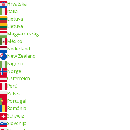
Hrvatska
Italia
Lietuva
Lietuva
Magyarország
México
Nederland
New Zealand
Nigeria
Norge
Österreich
Perú
Polska
Portugal
România
Schweiz
Slovenija