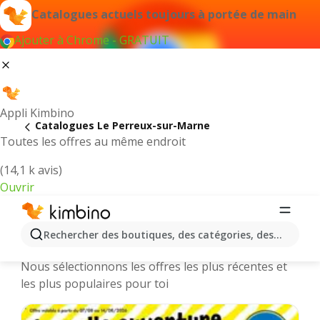
Catalogues actuels toujours à portée de main
Ajouter à Chrome - GRATUIT
Appli Kimbino
Catalogues Le Perreux-sur-Marne
Toutes les offres au même endroit
(14,1 k avis)
Ouvrir
Le Perreux-sur-Marne || Catalogues
Rechercher des boutiques, des catégories, des produits.
et promotions des magasins en ligne
Nous sélectionnons les offres les plus récentes et
les plus populaires pour toi