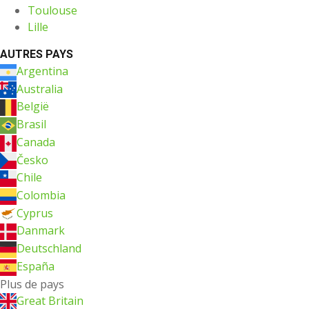
Toulouse
Lille
AUTRES PAYS
Argentina
Australia
België
Brasil
Canada
Česko
Chile
Colombia
Cyprus
Danmark
Deutschland
España
Plus de pays
Great Britain