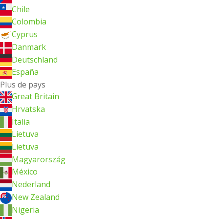
Chile
Colombia
Cyprus
Danmark
Deutschland
España
Plus de pays
Great Britain
Hrvatska
Italia
Lietuva
Lietuva
Magyarország
México
Nederland
New Zealand
Nigeria