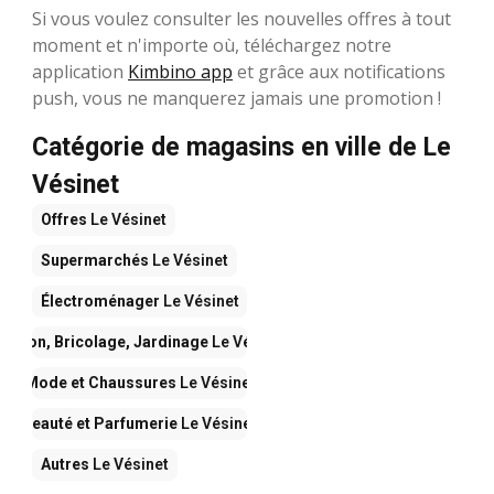
Si vous voulez consulter les nouvelles offres à tout
moment et n'importe où, téléchargez notre
application
Kimbino app
et grâce aux notifications
push, vous ne manquerez jamais une promotion !
Catégorie de magasins en ville de Le
Vésinet
Offres
Le Vésinet
Supermarchés
Le Vésinet
Électroménager
Le Vésinet
aison, Bricolage, Jardinage
Le Vésinet
Mode et Chaussures
Le Vésinet
Beauté et Parfumerie
Le Vésinet
Autres
Le Vésinet