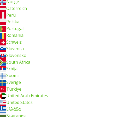
Norge
Österreich
Perú
Polska
Portugal
România
Schweiz
Slovenija
Slovensko
South Africa
Srbija
Suomi
Sverige
Türkiye
United Arab Emirates
United States
Ελλάδα
България