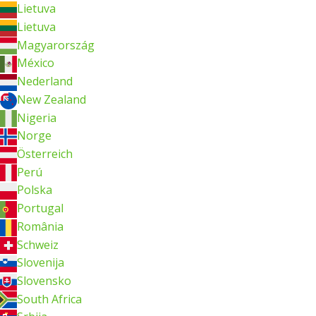
Lietuva
Lietuva
Magyarország
México
Nederland
New Zealand
Nigeria
Norge
Österreich
Perú
Polska
Portugal
România
Schweiz
Slovenija
Slovensko
South Africa