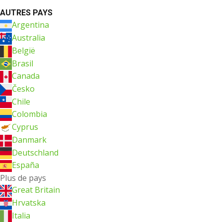
AUTRES PAYS
Argentina
Australia
België
Brasil
Canada
Česko
Chile
Colombia
Cyprus
Danmark
Deutschland
España
Plus de pays
Great Britain
Hrvatska
Italia