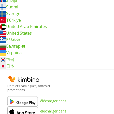
Srbija
Suomi
Sverige
Türkiye
United Arab Emirates
United States
Ελλάδα
България
Україна
한국
日本
Derniers catalogues, offres et
promotions
Télécharger dans
Télécharger dans