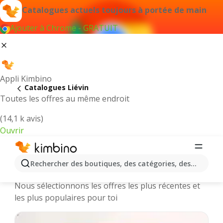
Catalogues actuels toujours à portée de main
Ajouter à Chrome - GRATUIT
Appli Kimbino
Catalogues Liévin
Toutes les offres au même endroit
(14,1 k avis)
Ouvrir
Liévin || Catalogues et promotions
Rechercher des boutiques, des catégories, des produits.
des magasins en ligne
Nous sélectionnons les offres les plus récentes et
les plus populaires pour toi