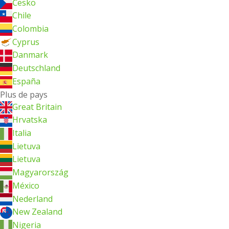
Česko
Chile
Colombia
Cyprus
Danmark
Deutschland
España
Plus de pays
Great Britain
Hrvatska
Italia
Lietuva
Lietuva
Magyarország
México
Nederland
New Zealand
Nigeria