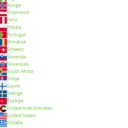
Norge
Österreich
Perú
Polska
Portugal
România
Schweiz
Slovenija
Slovensko
South Africa
Srbija
Suomi
Sverige
Türkiye
United Arab Emirates
United States
Ελλάδα