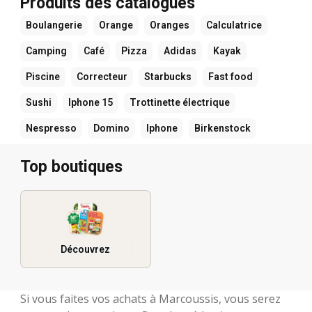
Produits des catalogues
Boulangerie
Orange
Oranges
Calculatrice
Camping
Café
Pizza
Adidas
Kayak
Piscine
Correcteur
Starbucks
Fast food
Sushi
Iphone 15
Trottinette électrique
Nespresso
Domino
Iphone
Birkenstock
Top boutiques
Découvrez
Si vous faites vos achats à Marcoussis, vous serez