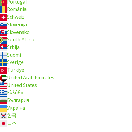
Portugal
România
Schweiz
Slovenija
Slovensko
South Africa
Srbija
Suomi
Sverige
Türkiye
United Arab Emirates
United States
Ελλάδα
България
Україна
한국
日本