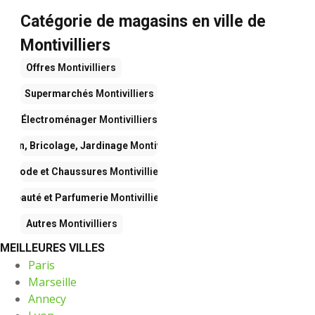
Catégorie de magasins en ville de
Montivilliers
Offres
Montivilliers
Supermarchés
Montivilliers
Électroménager
Montivilliers
ison, Bricolage, Jardinage
Montivilliers
Mode et Chaussures
Montivilliers
Beauté et Parfumerie
Montivilliers
Autres
Montivilliers
MEILLEURES VILLES
Paris
Marseille
Annecy