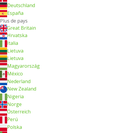
Deutschland
España
Plus de pays
Great Britain
Hrvatska
Italia
Lietuva
Lietuva
Magyarország
México
Nederland
New Zealand
Nigeria
Norge
Österreich
Perú
Polska