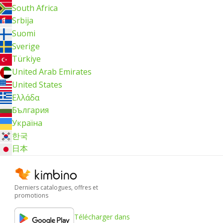
South Africa
Srbija
Suomi
Sverige
Türkiye
United Arab Emirates
United States
Ελλάδα
България
Україна
한국
日本
Derniers catalogues, offres et
promotions
Télécharger dans