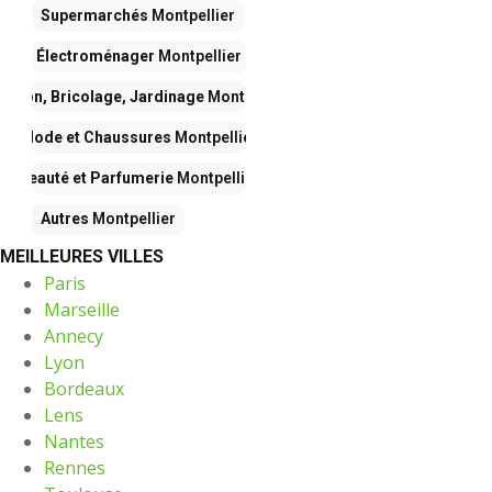
Supermarchés
Montpellier
Électroménager
Montpellier
aison, Bricolage, Jardinage
Montpellier
Mode et Chaussures
Montpellier
Beauté et Parfumerie
Montpellier
Autres
Montpellier
MEILLEURES VILLES
Paris
Marseille
Annecy
Lyon
Bordeaux
Lens
Nantes
Rennes