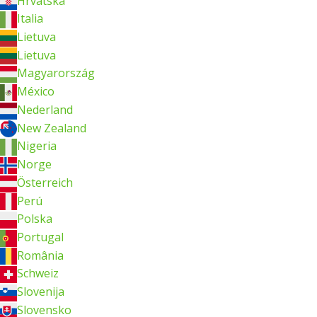
Hrvatska
Italia
Lietuva
Lietuva
Magyarország
México
Nederland
New Zealand
Nigeria
Norge
Österreich
Perú
Polska
Portugal
România
Schweiz
Slovenija
Slovensko