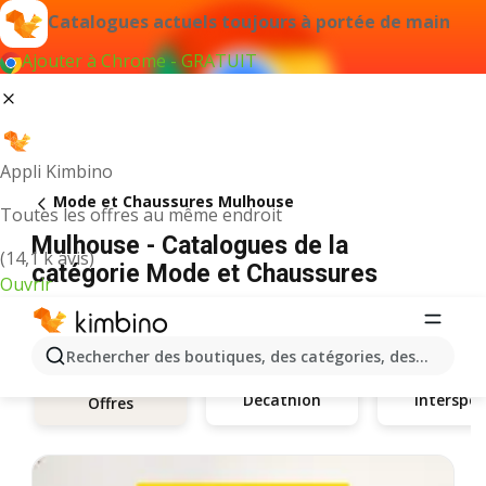
Catalogues actuels toujours à portée de main
Ajouter à Chrome - GRATUIT
Appli Kimbino
Mode et Chaussures Mulhouse
Toutes les offres au même endroit
Mulhouse - Catalogues de la
(14,1 k avis)
catégorie Mode et Chaussures
Ouvrir
Rechercher des boutiques, des catégories, des produits.
Decathlon
Interspor
Offres