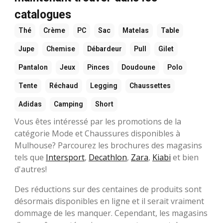
catalogues
Thé
Crème
PC
Sac
Matelas
Table
Jupe
Chemise
Débardeur
Pull
Gilet
Pantalon
Jeux
Pinces
Doudoune
Polo
Tente
Réchaud
Legging
Chaussettes
Adidas
Camping
Short
Vous êtes intéressé par les promotions de la
catégorie Mode et Chaussures disponibles à
Mulhouse? Parcourez les brochures des magasins
tels que
Intersport
,
Decathlon
,
Zara
,
Kiabi
et bien
d'autres!
Des réductions sur des centaines de produits sont
désormais disponibles en ligne et il serait vraiment
dommage de les manquer. Cependant, les magasins