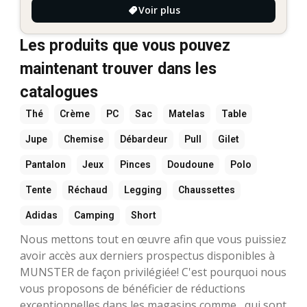
Voir plus
Les produits que vous pouvez
maintenant trouver dans les
catalogues
Thé
Crème
PC
Sac
Matelas
Table
Jupe
Chemise
Débardeur
Pull
Gilet
Pantalon
Jeux
Pinces
Doudoune
Polo
Tente
Réchaud
Legging
Chaussettes
Adidas
Camping
Short
Nous mettons tout en œuvre afin que vous puissiez
avoir accès aux derniers prospectus disponibles à
MUNSTER de façon privilégiée! C'est pourquoi nous
vous proposons de bénéficier de réductions
exceptionnelles dans les magasins comme , qui sont