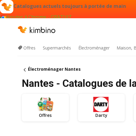
Catalogues actuels toujours à portée de main
Ajouter à Chrome - GRATUIT
Offres
Supermarchés
Électroménager
Maison, B
Électroménager Nantes
Nantes - Catalogues de l
Offres
Darty