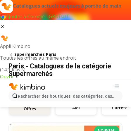
Catalogues actuels toujours à portée de main
Ajouter à Chrome - GRATUIT
Appli Kimbino
Supermarchés Paris
Toutes les offres au même endroit
Paris - Catalogues de la catégorie
(14,1 k avis)
Supermarchés
Ouvrir
Rechercher des boutiques, des catégories, des produits.
Aldi
Carrefou
Offres
NOUVEAU