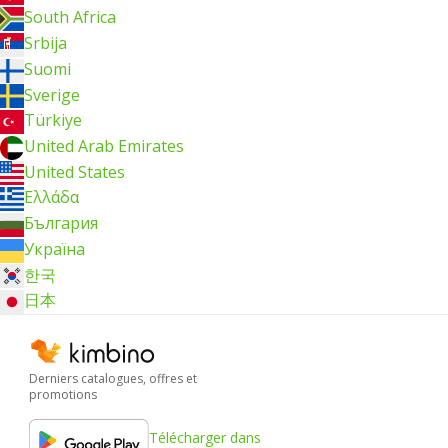
South Africa
Srbija
Suomi
Sverige
Türkiye
United Arab Emirates
United States
Ελλάδα
България
Україна
한국
日本
Derniers catalogues, offres et
promotions
Télécharger dans