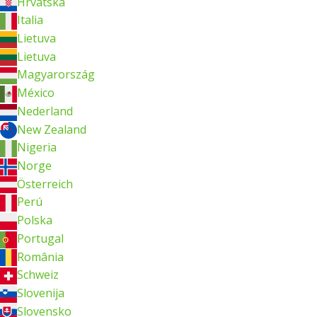
Hrvatska
Italia
Lietuva
Lietuva
Magyarország
México
Nederland
New Zealand
Nigeria
Norge
Österreich
Perú
Polska
Portugal
România
Schweiz
Slovenija
Slovensko