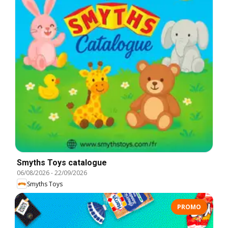
Smyths Toys catalogue
06/08/2026
-
22/09/2026
Smyths Toys
PROMO