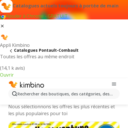
Catalogues actuels toujours à portée de main
Ajouter à Chrome - GRATUIT
Appli Kimbino
Catalogues Pontault-Combault
Toutes les offres au même endroit
(14,1 k avis)
Ouvrir
Pontault-Combault || Catalogues et
Rechercher des boutiques, des catégories, des produits.
promotions des magasins en ligne
Nous sélectionnons les offres les plus récentes et
les plus populaires pour toi