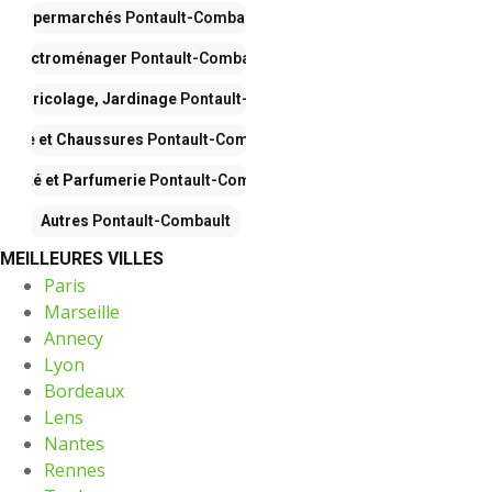
Supermarchés
Pontault-Combault
Électroménager
Pontault-Combault
n, Bricolage, Jardinage
Pontault-Combault
Mode et Chaussures
Pontault-Combault
eauté et Parfumerie
Pontault-Combault
Autres
Pontault-Combault
MEILLEURES VILLES
Paris
Marseille
Annecy
Lyon
Bordeaux
Lens
Nantes
Rennes