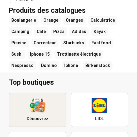
Produits des catalogues
Boulangerie
Orange
Oranges
Calculatrice
Camping
Café
Pizza
Adidas
Kayak
Piscine
Correcteur
Starbucks
Fast food
Sushi
Iphone 15
Trottinette électrique
Nespresso
Domino
Iphone
Birkenstock
Top boutiques
Découvrez
LIDL