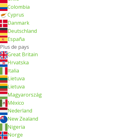
Colombia
Cyprus
Danmark
Deutschland
España
Plus de pays
Great Britain
Hrvatska
Italia
Lietuva
Lietuva
Magyarország
México
Nederland
New Zealand
Nigeria
Norge