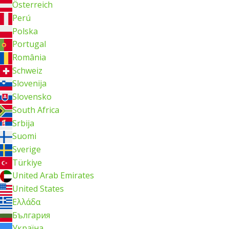
Österreich
Perú
Polska
Portugal
România
Schweiz
Slovenija
Slovensko
South Africa
Srbija
Suomi
Sverige
Türkiye
United Arab Emirates
United States
Ελλάδα
България
Україна