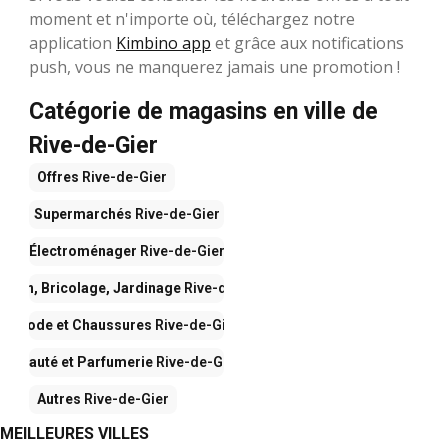
moment et n'importe où, téléchargez notre
application
Kimbino app
et grâce aux notifications
push, vous ne manquerez jamais une promotion !
Catégorie de magasins en ville de
Rive-de-Gier
Offres
Rive-de-Gier
Supermarchés
Rive-de-Gier
Électroménager
Rive-de-Gier
ison, Bricolage, Jardinage
Rive-de-Gier
Mode et Chaussures
Rive-de-Gier
Beauté et Parfumerie
Rive-de-Gier
Autres
Rive-de-Gier
MEILLEURES VILLES