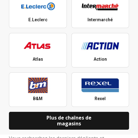
E.Leclerc
Intermarché
Atlas
Action
B&M
Rexel
Plus de chaînes de
magasins