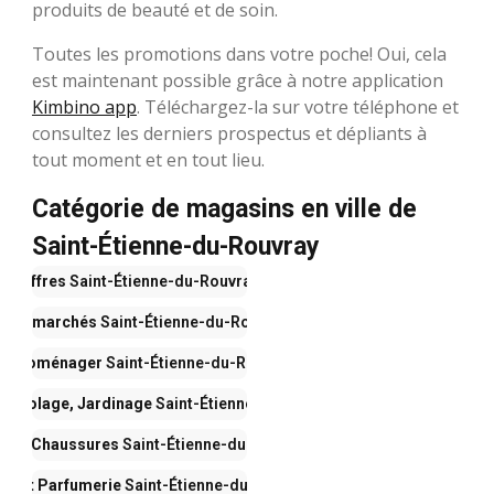
produits de beauté et de soin.
Toutes les promotions dans votre poche! Oui, cela
est maintenant possible grâce à notre application
Kimbino app
. Téléchargez-la sur votre téléphone et
consultez les derniers prospectus et dépliants à
tout moment et en tout lieu.
Catégorie de magasins en ville de
Saint-Étienne-du-Rouvray
Offres
Saint-Étienne-du-Rouvray
upermarchés
Saint-Étienne-du-Rouvray
lectroménager
Saint-Étienne-du-Rouvray
Bricolage, Jardinage
Saint-Étienne-du-Rouvray
e et Chaussures
Saint-Étienne-du-Rouvray
té et Parfumerie
Saint-Étienne-du-Rouvray