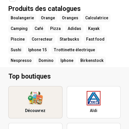
Produits des catalogues
Boulangerie
Orange
Oranges
Calculatrice
Camping
Café
Pizza
Adidas
Kayak
Piscine
Correcteur
Starbucks
Fast food
Sushi
Iphone 15
Trottinette électrique
Nespresso
Domino
Iphone
Birkenstock
Top boutiques
Découvrez
Aldi