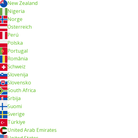
New Zealand
Nigeria
Norge
Österreich
Perú
Polska
Portugal
România
Schweiz
Slovenija
Slovensko
South Africa
Srbija
Suomi
Sverige
Türkiye
United Arab Emirates
United States