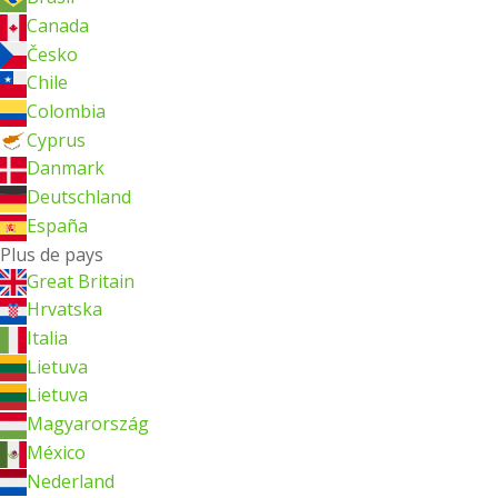
Canada
Česko
Chile
Colombia
Cyprus
Danmark
Deutschland
España
Plus de pays
Great Britain
Hrvatska
Italia
Lietuva
Lietuva
Magyarország
México
Nederland