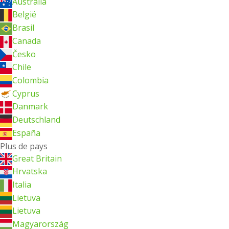
Australia
België
Brasil
Canada
Česko
Chile
Colombia
Cyprus
Danmark
Deutschland
España
Plus de pays
Great Britain
Hrvatska
Italia
Lietuva
Lietuva
Magyarország