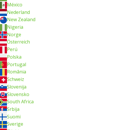
México
Nederland
New Zealand
Nigeria
Norge
Österreich
Perú
Polska
Portugal
România
Schweiz
Slovenija
Slovensko
South Africa
Srbija
Suomi
Sverige