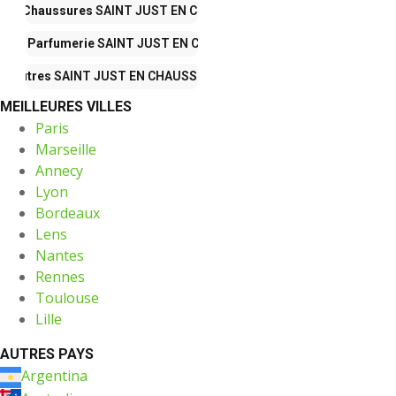
 et Chaussures
SAINT JUST EN CHAUSSEE
té et Parfumerie
SAINT JUST EN CHAUSSEE
Autres
SAINT JUST EN CHAUSSEE
MEILLEURES VILLES
Paris
Marseille
Annecy
Lyon
Bordeaux
Lens
Nantes
Rennes
Toulouse
Lille
AUTRES PAYS
Argentina