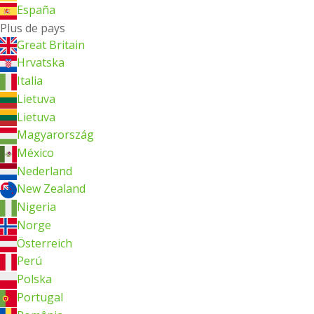
España
Plus de pays
Great Britain
Hrvatska
Italia
Lietuva
Lietuva
Magyarország
México
Nederland
New Zealand
Nigeria
Norge
Österreich
Perú
Polska
Portugal