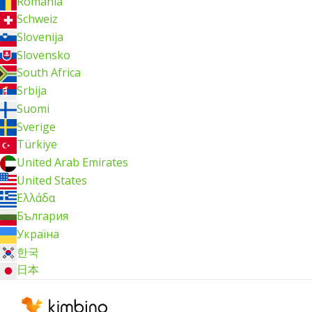
România
Schweiz
Slovenija
Slovensko
South Africa
Srbija
Suomi
Sverige
Türkiye
United Arab Emirates
United States
Ελλάδα
България
Україна
한국
日本