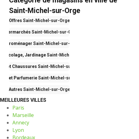
Catégorie de magasins en ville de
Saint-Michel-sur-Orge
Offres
Saint-Michel-sur-Orge
Supermarchés
Saint-Michel-sur-Orge
Électroménager
Saint-Michel-sur-Orge
, Bricolage, Jardinage
Saint-Michel-sur-Orge
de et Chaussures
Saint-Michel-sur-Orge
auté et Parfumerie
Saint-Michel-sur-Orge
Autres
Saint-Michel-sur-Orge
MEILLEURES VILLES
Paris
Marseille
Annecy
Lyon
Bordeaux