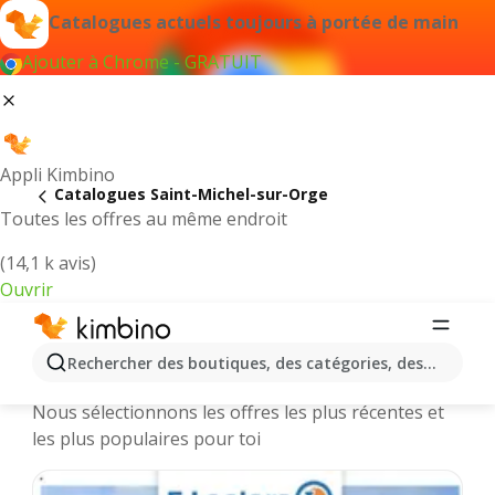
Catalogues actuels toujours à portée de main
Ajouter à Chrome - GRATUIT
Appli Kimbino
Catalogues Saint-Michel-sur-Orge
Toutes les offres au même endroit
(14,1 k avis)
Ouvrir
Saint-Michel-sur-Orge || Catalogues
Rechercher des boutiques, des catégories, des produits.
et promotions des magasins en ligne
Nous sélectionnons les offres les plus récentes et
les plus populaires pour toi