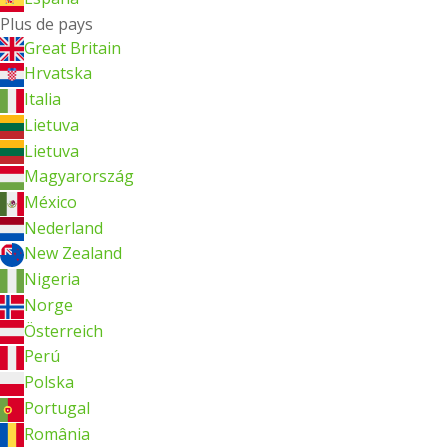
Plus de pays
Great Britain
Hrvatska
Italia
Lietuva
Lietuva
Magyarország
México
Nederland
New Zealand
Nigeria
Norge
Österreich
Perú
Polska
Portugal
România