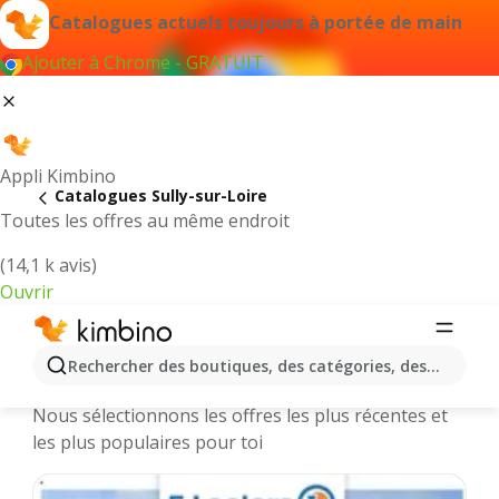
Catalogues actuels toujours à portée de main
Ajouter à Chrome - GRATUIT
Appli Kimbino
Catalogues Sully-sur-Loire
Toutes les offres au même endroit
(14,1 k avis)
Ouvrir
Sully-sur-Loire || Catalogues et
Rechercher des boutiques, des catégories, des produits.
promotions des magasins en ligne
Nous sélectionnons les offres les plus récentes et
les plus populaires pour toi