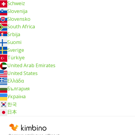
Schweiz
Slovenija
Slovensko
South Africa
Srbija
Suomi
Sverige
Türkiye
United Arab Emirates
United States
Ελλάδα
България
Україна
한국
日本