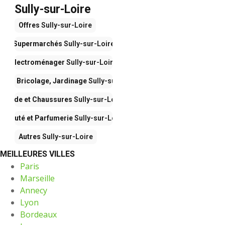
Sully-sur-Loire
Offres
Sully-sur-Loire
Supermarchés
Sully-sur-Loire
Électroménager
Sully-sur-Loire
son, Bricolage, Jardinage
Sully-sur-Loire
Mode et Chaussures
Sully-sur-Loire
Beauté et Parfumerie
Sully-sur-Loire
Autres
Sully-sur-Loire
MEILLEURES VILLES
Paris
Marseille
Annecy
Lyon
Bordeaux