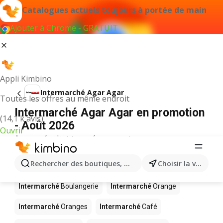
Catalogues actuels toujours à portée de main
Ajouter à Chrome - GRATUIT
Appli Kimbino
Intermarché Agar Agar
Toutes les offres au même endroit
Intermarché Agar Agar en promotion
(14,1 k avis)
- Août 2026
Ouvrir
Aucun résultat trouvé pour ce terme.
D’autres produits dans les magasins
Rechercher des boutiques, des catégories, des produits.
Choisir la ville
Intermarché
Intermarché
Boulangerie
Intermarché
Orange
Intermarché
Oranges
Intermarché
Café