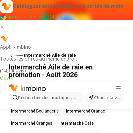
Catalogues actuels toujours à portée de main
Ajouter à Chrome - GRATUIT
Appli Kimbino
Intermarché Aile de raie
Toutes les offres au même endroit
Intermarché Aile de raie en
(14,1 k avis)
promotion - Août 2026
Ouvrir
Aucun résultat trouvé pour ce terme.
D’autres produits dans les magasins
Rechercher des boutiques, des catégories, des produits.
Choisir la ville
Intermarché
Intermarché
Boulangerie
Intermarché
Orange
Intermarché
Oranges
Intermarché
Café