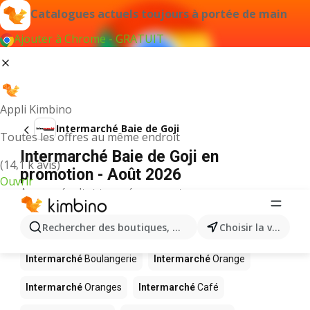
Catalogues actuels toujours à portée de main
Ajouter à Chrome - GRATUIT
Appli Kimbino
Intermarché Baie de Goji
Toutes les offres au même endroit
Intermarché Baie de Goji en
(14,1 k avis)
promotion - Août 2026
Ouvrir
Aucun résultat trouvé pour ce terme.
D’autres produits dans les magasins
Rechercher des boutiques, des catégories, des produits.
Choisir la ville
Intermarché
Intermarché
Boulangerie
Intermarché
Orange
Intermarché
Oranges
Intermarché
Café