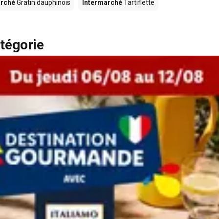
arché
Gratin dauphinois
Intermarché
Tartiflette
tégorie