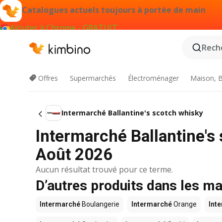
Catalogues actuels toujours à portée de main
Ajouter à Chrome - GRATUIT
Reche
Offres
Supermarchés
Électroménager
Maison, B
Intermarché Ballantine's scotch whisky
Intermarché Ballantine's
Août 2026
Aucun résultat trouvé pour ce terme.
D’autres produits dans les m
Intermarché
Boulangerie
Intermarché
Orange
Int