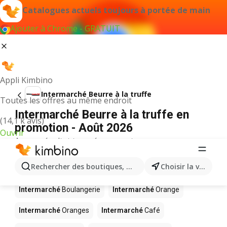
Catalogues actuels toujours à portée de main
Ajouter à Chrome - GRATUIT
Appli Kimbino
Intermarché Beurre à la truffe
Toutes les offres au même endroit
Intermarché Beurre à la truffe en
(14,1 k avis)
promotion - Août 2026
Ouvrir
Aucun résultat trouvé pour ce terme.
D’autres produits dans les magasins
Rechercher des boutiques, des catégories, des produits.
Choisir la ville
Intermarché
Intermarché
Boulangerie
Intermarché
Orange
Intermarché
Oranges
Intermarché
Café