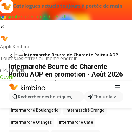
Catalogues actuels toujours à portée de main
Ajouter à Chrome - GRATUIT
Appli Kimbino
Intermarché Beurre de Charente Poitou AOP
Toutes les offres au même endroit
Intermarché Beurre de Charente
(14,1 k avis)
Poitou AOP en promotion - Août 2026
Ouvrir
Aucun résultat trouvé pour ce terme.
D’autres produits dans les magasins
Rechercher des boutiques, des catégories, des produits.
Choisir la ville
Intermarché
Intermarché
Boulangerie
Intermarché
Orange
Intermarché
Oranges
Intermarché
Café