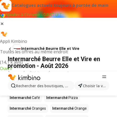
Catalogues actuels toujours à portée de main
Ajouter à Chrome - GRATUIT
Appli Kimbino
Intermarché Beurre Elle et Vire
Toutes les offres au même endroit
Intermarché Beurre Elle et Vire en
(14,1 k avis)
promotion - Août 2026
Ouvrir
Aucun résultat trouvé pour ce terme.
D’autres produits dans les magasins
Rechercher des boutiques, des catégories, des produits.
Choisir la ville
Intermarché
Intermarché
Café
Intermarché
Pizza
Intermarché
Oranges
Intermarché
Orange