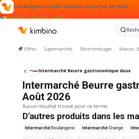
Catalogues actuels toujours à portée de main
Ajouter à Chrome - GRATUIT
Reche
Offres
Supermarchés
Électroménager
Maison, B
Intermarché Beurre gastronomique doux
Intermarché Beurre gast
Août 2026
Aucun résultat trouvé pour ce terme.
D’autres produits dans les m
Intermarché
Boulangerie
Intermarché
Orange
Int