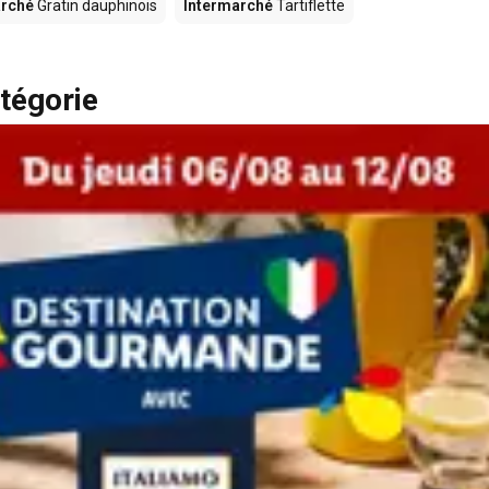
arché
Gratin dauphinois
Intermarché
Tartiflette
tégorie