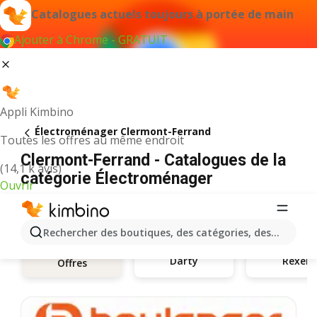
Catalogues actuels toujours à portée de main
Ajouter à Chrome - GRATUIT
Appli Kimbino
Électroménager Clermont-Ferrand
Toutes les offres au même endroit
Clermont-Ferrand - Catalogues de la
(14,1 k avis)
catégorie Électroménager
Ouvrir
Rechercher des boutiques, des catégories, des produits.
Darty
Rexel
Offres