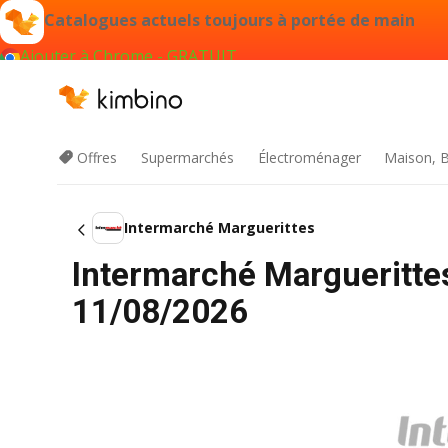
Catalogues actuels toujours à portée de main
Ajouter à Chrome - GRATUIT
Offres
Supermarchés
Électroménager
Maison, B
Intermarché Marguerittes
Intermarché Marguerittes
11/08/2026