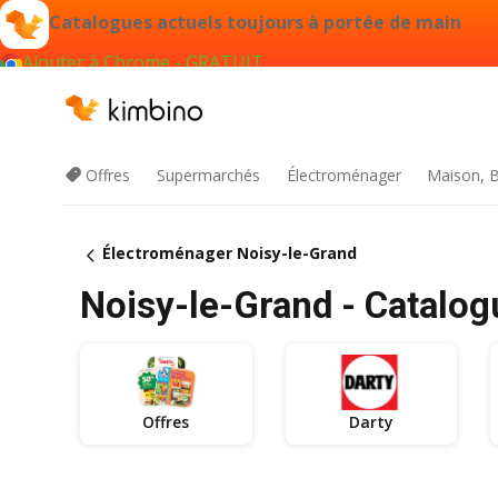
Catalogues actuels toujours à portée de main
Ajouter à Chrome - GRATUIT
Offres
Supermarchés
Électroménager
Maison, B
Électroménager Noisy-le-Grand
Noisy-le-Grand - Catalog
Offres
Darty