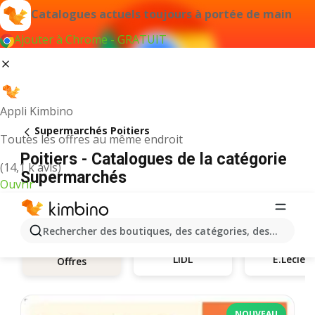
Catalogues actuels toujours à portée de main
Ajouter à Chrome - GRATUIT
Appli Kimbino
Supermarchés Poitiers
Toutes les offres au même endroit
Poitiers - Catalogues de la catégorie
(14,1 k avis)
Supermarchés
Ouvrir
Rechercher des boutiques, des catégories, des produits.
LIDL
E.Leclerc
Offres
NOUVEAU