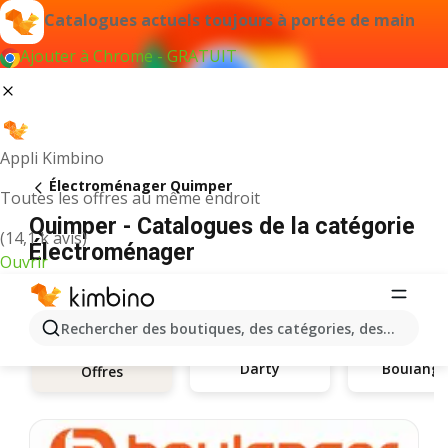
Catalogues actuels toujours à portée de main
Ajouter à Chrome - GRATUIT
Appli Kimbino
Électroménager Quimper
Toutes les offres au même endroit
Quimper - Catalogues de la catégorie
(14,1 k avis)
Électroménager
Ouvrir
Rechercher des boutiques, des catégories, des produits.
Darty
Boulange
Offres